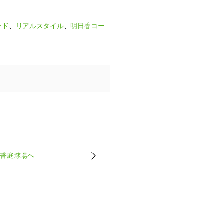
ンド
、
リアルスタイル
、
明日香コー
香庭球場へ