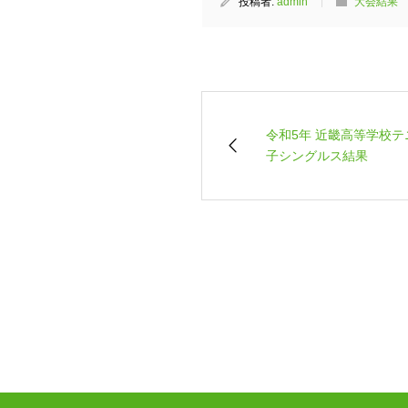
投稿者:
admin
大会結果
令和5年 近畿高等学校テ
子シングルス結果