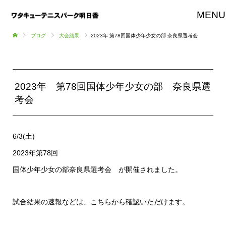
MENU
ブログ
大会結果
2023年 第78回国体少年少女の部 奈良県選考会
2023年 第78回国体少年少女の部 奈良県選
考会
6/3(土)
2023年第78回
国体少年少女の部奈良県選考会 が開催されました。
試合結果の速報などは、こちらから確認いただけます。